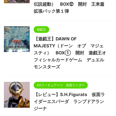
伝説超動） BOX⑫ 開封 王来篇
拡張パック第１弾
遊戯王
【遊戯王】DAWN OF
MAJESTY（ドーン オブ マジェ
スティ） BOX① 開封 遊戯王オ
フィシャルカードゲーム デュエル
モンスターズ
SHフィギュアーツ 仮面ライダー
【レビュー】S.H.Figurats 仮面ラ
イダーエスパーダ ランプドアラン
ジーナ