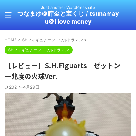
Just another WordPress site
つなまゆ＠貯金と宝くじ / tsunamay
u＠I love money
HOME
>
SHフィギュアーツ ウルトラマン
>
SHフィギュアーツ ウルトラマン
【レビュー】S.H.Figuarts ゼットン
一兆度の火球Ver.
2021年4月29日