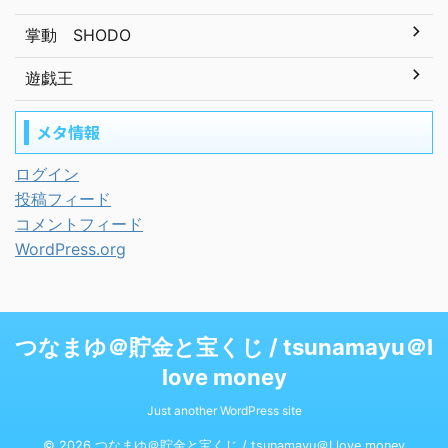
掌動 SHODO
遊戯王
メタ情報
ログイン
投稿フィード
コメントフィード
WordPress.org
つなまゆ＠貯金と宝くじ / tsunamayu＠I
love money
Just another WordPress site
© 2026 つなまゆ＠貯金と宝くじ / tsunamayu＠I love money