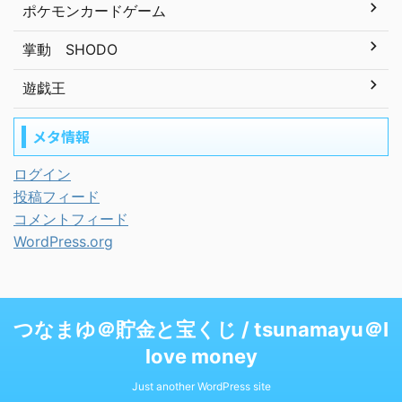
ポケモンカードゲーム
掌動 SHODO
遊戯王
メタ情報
ログイン
投稿フィード
コメントフィード
WordPress.org
つなまゆ＠貯金と宝くじ / tsunamayu＠I
love money
Just another WordPress site