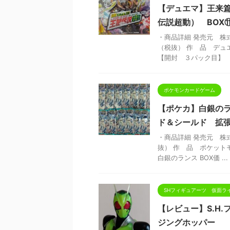
【デュエマ】王来
伝説超動） BOX
・商品詳細 発売元 株式
（税抜） 作 品 デュ
【開封 ３パック目】 【 
ポケモンカードゲーム
【ポケカ】白銀の
ド＆シールド 拡
・商品詳細 発売元 株式
抜） 作 品 ポケット
白銀のランス BOX価 ...
SHフィギュアーツ 仮面ラ
【レビュー】S.H
ジングホッパー