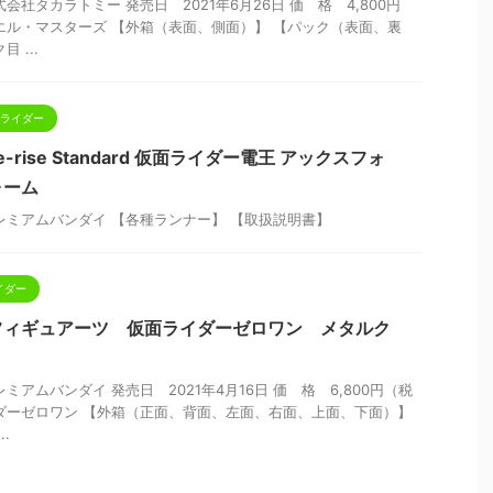
会社タカラトミー 発売日 2021年6月26日 価 格 4,800円
エル・マスターズ 【外箱（表面、側面）】 【パック（表面、裏
 ...
 仮面ライダー
-rise Standard 仮面ライダー電王 アックスフォ
ォーム
レミアムバンダイ 【各種ランナー】 【取扱説明書】
イダー
.フィギュアーツ 仮面ライダーゼロワン メタルク
ミアムバンダイ 発売日 2021年4月16日 価 格 6,800円（税
ダーゼロワン 【外箱（正面、背面、左面、右面、上面、下面）】
.