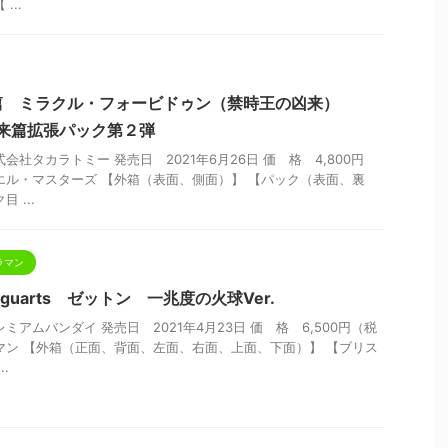
...
篇 ミラクル・フォービドゥン（禁時王の凶来）
来篇拡張パック第２弾
会社タカラトミー 発売日 2021年6月26日 価 格 4,800円
エル・マスターズ 【外箱（表面、側面）】 【パック（表面、裏
 ...
ラマン
iguarts ゼットン 一兆度の火球Ver.
ミアムバンダイ 発売日 2021年4月23日 価 格 6,500円（税
マン 【外箱（正面、背面、左面、右面、上面、下面）】 【ブリス
.