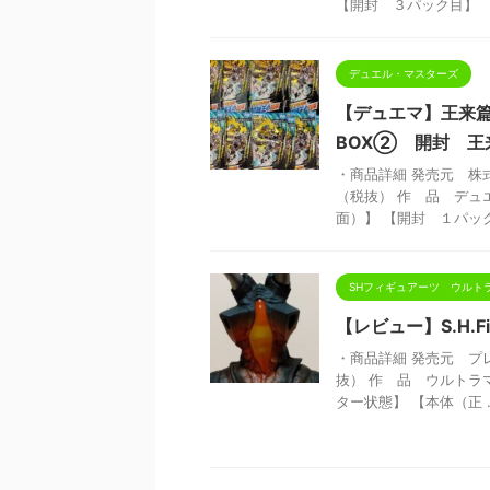
【開封 ３パック目】 【 
デュエル・マスターズ
【デュエマ】王来
BOX② 開封 王
・商品詳細 発売元 株式
（税抜） 作 品 デュ
面）】 【開封 １パック目
SHフィギュアーツ ウルト
【レビュー】S.H.F
・商品詳細 発売元 プレ
抜） 作 品 ウルトラ
ター状態】 【本体（正 ..