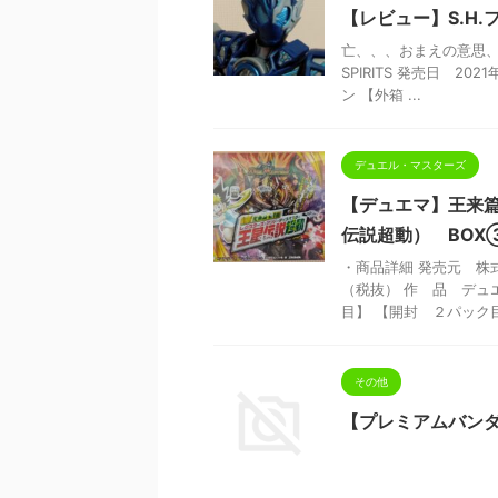
【レビュー】S.H
亡、、、おまえの意思、
SPIRITS 発売日 2
ン 【外箱 ...
デュエル・マスターズ
【デュエマ】王来
伝説超動） BO
・商品詳細 発売元 株式
（税抜） 作 品 デュ
目】 【開封 ２パック目】
その他
【プレミアムバン