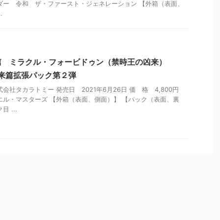
ダー 令和 ザ・ファースト・ジェネレーション 【外箱（表面、
.
篇 ミラクル・フォービドゥン（禁時王の凶来）
来篇拡張パック第２弾
会社タカラトミー 発売日 2021年6月26日 価 格 4,800円
エル・マスターズ 【外箱（表面、側面）】 【パック（表面、裏
 ...