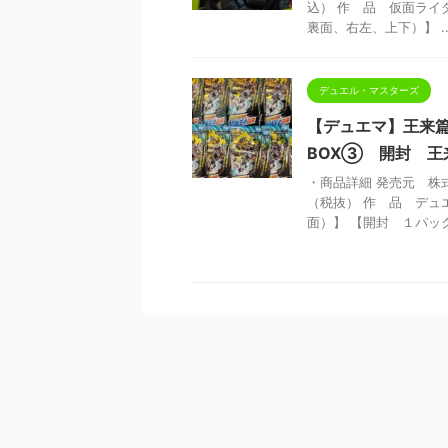
込） 作 品 仮面ライ
裏面、右左、上下）】 ..
デュエル・マスターズ
【デュエマ】王来
BOX③ 開封 王
・商品詳細 発売元 株式
（税抜） 作 品 デュ
面）】 【開封 １パック目