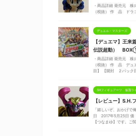
・商品詳細 発売元 株式会社
（税抜） 作 品 ドラ
デュエル・マスターズ
【デュエマ】王来
伝説超動） BO
・商品詳細 発売元 株式
（税抜） 作 品 デュ
目】 【開封 ２パック目】
SHフィギュアーツ 仮面ラ
【レビュー】S.H
「嬉しいぞ、おかげで俺
日 2017年5月25日
【つなまゆ】です。ご閲 .