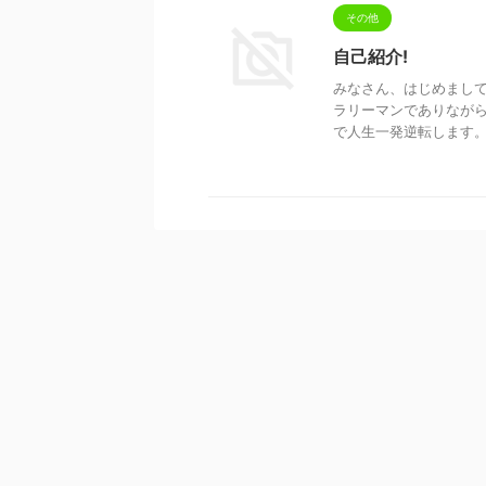
その他
自己紹介!
みなさん、はじめまして
ラリーマンでありなが
で人生一発逆転します。億