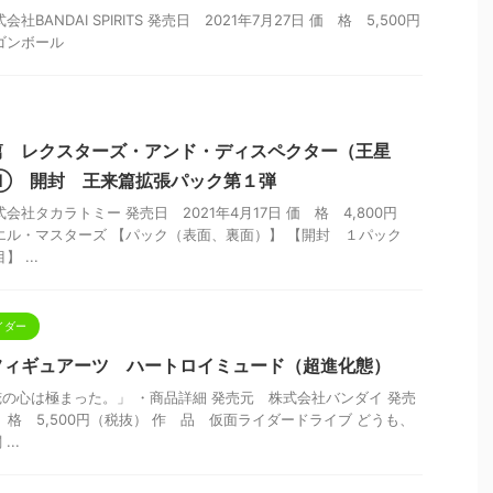
BANDAI SPIRITS 発売日 2021年7月27日 価 格 5,500円
ゴンボール
篇 レクスターズ・アンド・ディスペクター（王星
X① 開封 王来篇拡張パック第１弾
会社タカラトミー 発売日 2021年4月17日 価 格 4,800円
エル・マスターズ 【パック（表面、裏面）】 【開封 １パック
 ...
イダー
.フィギュアーツ ハートロイミュード（超進化態）
の心は極まった。」 ・商品詳細 発売元 株式会社バンダイ 発売
 価 格 5,500円（税抜） 作 品 仮面ライダードライブ どうも、
..