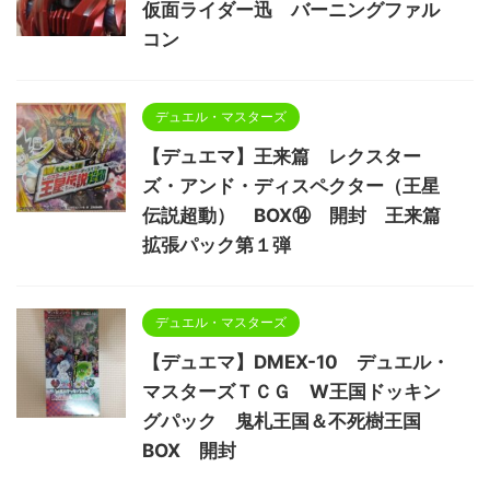
仮面ライダー迅 バーニングファル
コン
デュエル・マスターズ
【デュエマ】王来篇 レクスター
ズ・アンド・ディスペクター（王星
伝説超動） BOX⑭ 開封 王来篇
拡張パック第１弾
デュエル・マスターズ
【デュエマ】DMEX-10 デュエル・
マスターズＴＣＧ W王国ドッキン
グパック 鬼札王国＆不死樹王国
BOX 開封