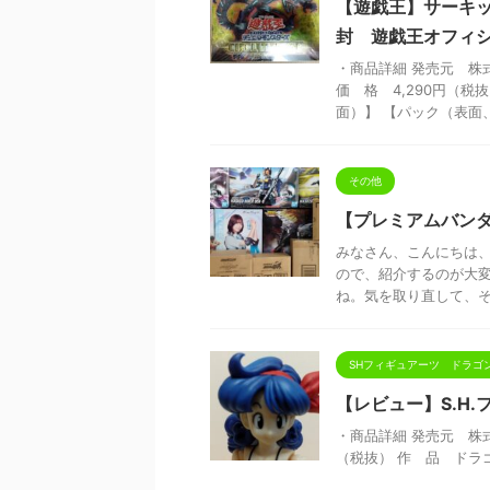
【遊戯王】サーキット
封 遊戯王オフィ
・商品詳細 発売元 株
価 格 4,290円（
面）】 【パック（表面、裏
その他
【プレミアムバン
みなさん、こんにちは、こ
ので、紹介するのが大
ね。気を取り直して、それ
SHフィギュアーツ ドラゴ
【レビュー】S.H
・商品詳細 発売元 株式会社
（税抜） 作 品 ドラ