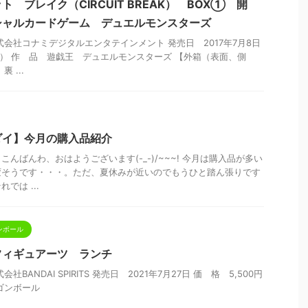
 ブレイク（CIRCUIT BREAK） BOX① 開
シャルカードゲーム デュエルモンスターズ
式会社コナミデジタルエンタテインメント 発売日 2017年7月8日
税抜） 作 品 遊戯王 デュエルモンスターズ 【外箱（表面、側
 ...
ダイ】今月の購入品紹介
んばんわ、おはようございます(-_-)/~~~! 今月は購入品が多い
変そうです・・・。ただ、夏休みが近いのでもうひと踏ん張りです
では ...
ンボール
.フィギュアーツ ランチ
BANDAI SPIRITS 発売日 2021年7月27日 価 格 5,500円
ゴンボール