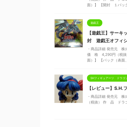
面）】 【開封 １パック目
遊戯王
【遊戯王】サーキット
封 遊戯王オフィ
・商品詳細 発売元 株
価 格 4,290円（
面）】 【パック（表面、裏
SHフィギュアーツ ドラゴ
【レビュー】S.H
・商品詳細 発売元 株式会社
（税抜） 作 品 ドラ