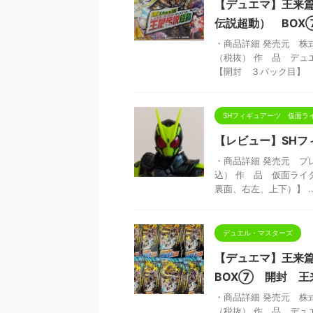
【デュエマ】王来
伝説超動） BO
・商品詳細 発売元 株式
（税抜） 作 品 デュ
【開封 ３パック目】 【 
SHフィギュアーツ 仮面ラ
【レビュー】SHフ
・商品詳細 発売元 プレ
込） 作 品 仮面ライ
裏面、右左、上下）】 ..
デュエル・マスターズ
【デュエマ】王来
BOX⑦ 開封 王
・商品詳細 発売元 株式
（税抜） 作 品 デュ