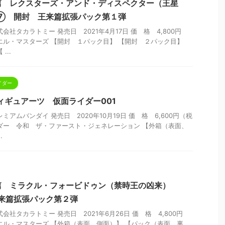
篇 レクスターズ・アンド・ディスペクター（王星
X⑦ 開封 王来篇拡張パック第１弾
会社タカラトミー 発売日 2021年4月17日 価 格 4,800円
エル・マスターズ 【開封 １パック目】 【開封 ２パック目】
...
イダー
ィギュアーツ 仮面ライダー001
ミアムバンダイ 発売日 2020年10月19日 価 格 6,600円（税
ダー 令和 ザ・ファースト・ジェネレーション 【外箱（表面、
.
篇 ミラクル・フォービドゥン（禁時王の凶来）
来篇拡張パック第２弾
会社タカラトミー 発売日 2021年6月26日 価 格 4,800円
エル・マスターズ 【外箱（表面、側面）】 【パック（表面、裏