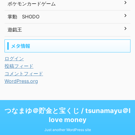
ポケモンカードゲーム
掌動 SHODO
遊戯王
メタ情報
ログイン
投稿フィード
コメントフィード
WordPress.org
つなまゆ＠貯金と宝くじ / tsunamayu＠I
love money
Just another WordPress site