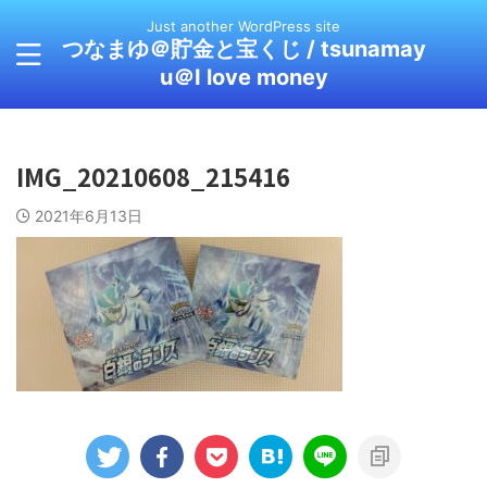
Just another WordPress site
つなまゆ＠貯金と宝くじ / tsunamay
u＠I love money
IMG_20210608_215416
2021年6月13日