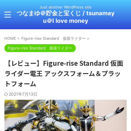
Just another WordPress site
つなまゆ＠貯金と宝くじ / tsunamay
u＠I love money
HOME
>
Figure-rise Standard 仮面ライダー
>
Figure-rise Standard 仮面ライダー
【レビュー】Figure-rise Standard 仮面
ライダー電王 アックスフォーム＆プラッ
トフォーム
2021年7月13日