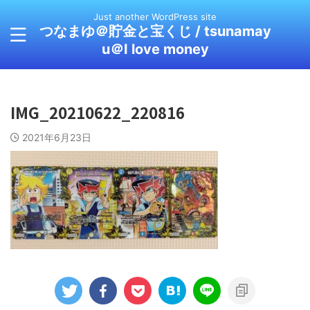
Just another WordPress site
つなまゆ＠貯金と宝くじ / tsunamay
u＠I love money
IMG_20210622_220816
2021年6月23日