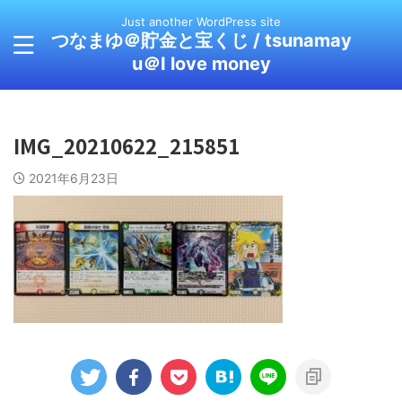
Just another WordPress site
つなまゆ＠貯金と宝くじ / tsunamay
u＠I love money
IMG_20210622_215851
2021年6月23日