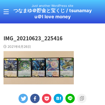
Just another WordPress site
つなまゆ＠貯金と宝くじ / tsunamay
u＠I love money
IMG_20210623_225416
2021年6月26日