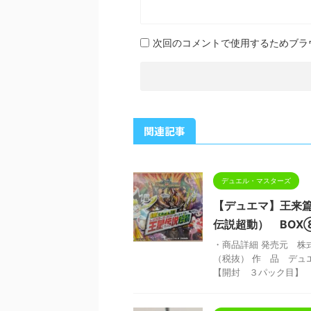
次回のコメントで使用するためブラ
関連記事
デュエル・マスターズ
【デュエマ】王来
伝説超動） BO
・商品詳細 発売元 株式
（税抜） 作 品 デュ
【開封 ３パック目】 【 