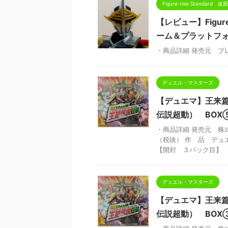
Figure-rise Standard
【レビュー】Figure
ーム＆プラットフ
・商品詳細 発売元 プ
デュエル・マスターズ
【デュエマ】王来
伝説超動） BO
・商品詳細 発売元 株式
（税抜） 作 品 デュ
【開封 ３パック目】 【 
デュエル・マスターズ
【デュエマ】王来
伝説超動） BO