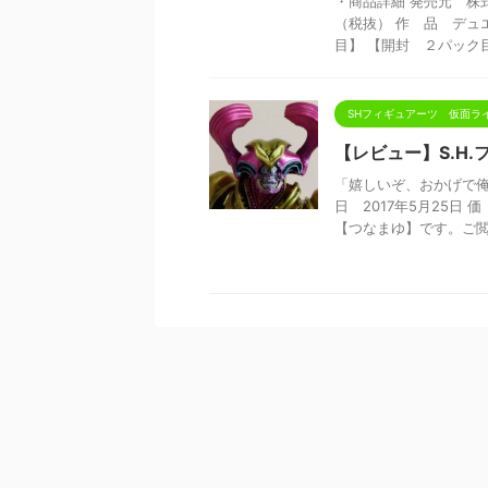
・商品詳細 発売元 株式
（税抜） 作 品 デュ
目】 【開封 ２パック目】
SHフィギュアーツ 仮面ラ
【レビュー】S.H
「嬉しいぞ、おかげで俺
日 2017年5月25日
【つなまゆ】です。ご閲 .