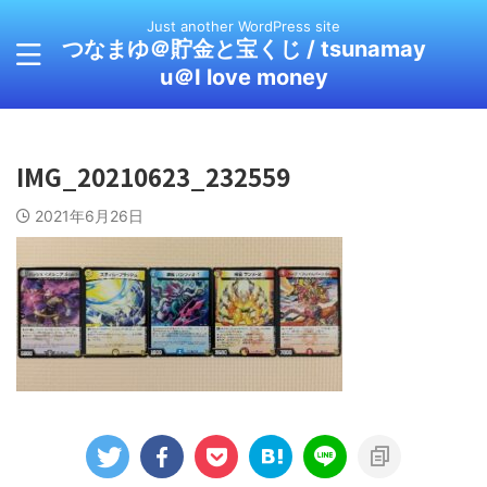
Just another WordPress site
つなまゆ＠貯金と宝くじ / tsunamay
u＠I love money
IMG_20210623_232559
2021年6月26日