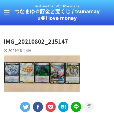
Just another WordPress site
つなまゆ＠貯金と宝くじ / tsunamay
u＠I love money
IMG_20210802_215147
2021年8月4日